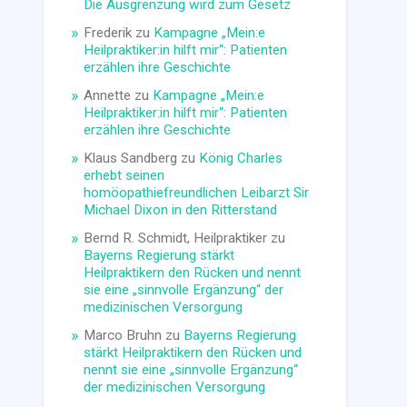
Die Ausgrenzung wird zum Gesetz
Frederik
zu
Kampagne „Mein:e
Heilpraktiker:in hilft mir“: Patienten
erzählen ihre Geschichte
Annette
zu
Kampagne „Mein:e
Heilpraktiker:in hilft mir“: Patienten
erzählen ihre Geschichte
Klaus Sandberg
zu
König Charles
erhebt seinen
homöopathiefreundlichen Leibarzt Sir
Michael Dixon in den Ritterstand
Bernd R. Schmidt, Heilpraktiker
zu
Bayerns Regierung stärkt
Heilpraktikern den Rücken und nennt
sie eine „sinnvolle Ergänzung“ der
medizinischen Versorgung
Marco Bruhn
zu
Bayerns Regierung
stärkt Heilpraktikern den Rücken und
nennt sie eine „sinnvolle Ergänzung“
der medizinischen Versorgung