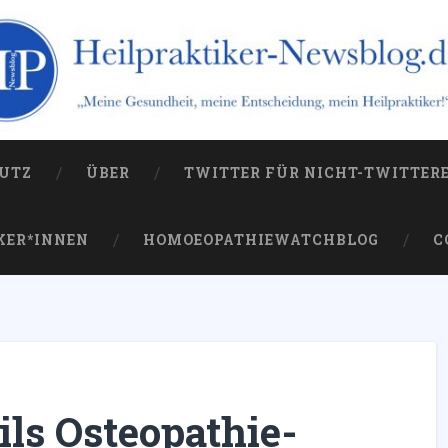
og.de
 die Kampagne gegen sie
UTZ
ÜBER
TWITTER FÜR NICHT-TWITTER
KER*INNEN
HOMOEOPATHIEWATCHBLOG
C
ils Osteopathie-