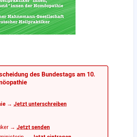
ntscheidung des Bundestags am 10.
möopathie
hie →
Jetzt unterschreiben
tiker →
Jetzt senden
sministerin →
Jetzt eintragen