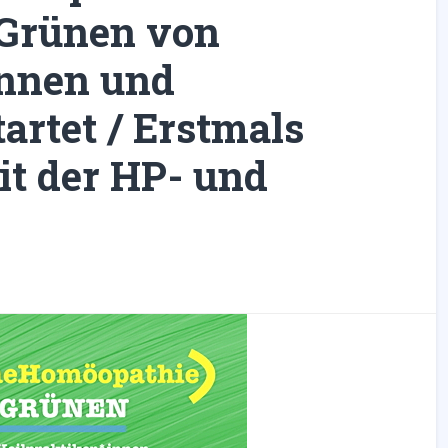
e Grünen von
innen und
artet / Erstmals
t der HP- und