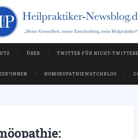
og.de
 die Kampagne gegen sie
UTZ
ÜBER
TWITTER FÜR NICHT-TWITTER
KER*INNEN
HOMOEOPATHIEWATCHBLOG
C
möopathie: