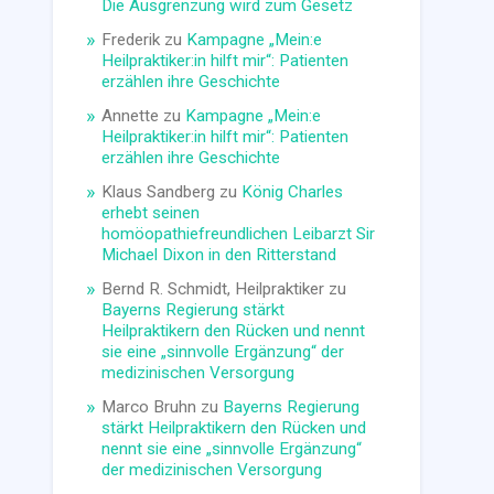
Die Ausgrenzung wird zum Gesetz
Frederik
zu
Kampagne „Mein:e
Heilpraktiker:in hilft mir“: Patienten
erzählen ihre Geschichte
Annette
zu
Kampagne „Mein:e
Heilpraktiker:in hilft mir“: Patienten
erzählen ihre Geschichte
Klaus Sandberg
zu
König Charles
erhebt seinen
homöopathiefreundlichen Leibarzt Sir
Michael Dixon in den Ritterstand
Bernd R. Schmidt, Heilpraktiker
zu
Bayerns Regierung stärkt
Heilpraktikern den Rücken und nennt
sie eine „sinnvolle Ergänzung“ der
medizinischen Versorgung
Marco Bruhn
zu
Bayerns Regierung
stärkt Heilpraktikern den Rücken und
nennt sie eine „sinnvolle Ergänzung“
der medizinischen Versorgung