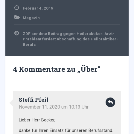
Februar 4, 2019
Magazin
Beitragsnavigation
ZDF sendete Beitrag gegen Heilpraktiker: Arzt-
Präsident fordert Abschaffung des Heilpraktiker-
Berufs
4 Kommentare zu „
Über
“
Steffi Pfeil
November 11, 2020 um 10:13 Uhr
Lieber Herr Becker,
danke für Ihren Einsatz für unseren Berufsstand.