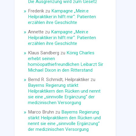
Die Ausgrenzung wird zum Gesetz
Frederik
zu
Kampagne „Mein:e
Heilpraktiker:in hilft mir“: Patienten
erzählen ihre Geschichte
Annette
zu
Kampagne „Mein:e
Heilpraktiker:in hilft mir“: Patienten
erzählen ihre Geschichte
Klaus Sandberg
zu
König Charles
erhebt seinen
homöopathiefreundlichen Leibarzt Sir
Michael Dixon in den Ritterstand
Bernd R. Schmidt, Heilpraktiker
zu
Bayerns Regierung stärkt
Heilpraktikern den Rücken und nennt
sie eine „sinnvolle Ergänzung“ der
medizinischen Versorgung
Marco Bruhn
zu
Bayerns Regierung
stärkt Heilpraktikern den Rücken und
nennt sie eine „sinnvolle Ergänzung“
der medizinischen Versorgung