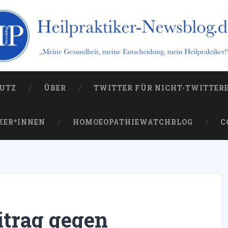
og.de
 die Kampagne gegen sie
UTZ
ÜBER
TWITTER FÜR NICHT-TWITTER
KER*INNEN
HOMOEOPATHIEWATCHBLOG
C
itrag gegen