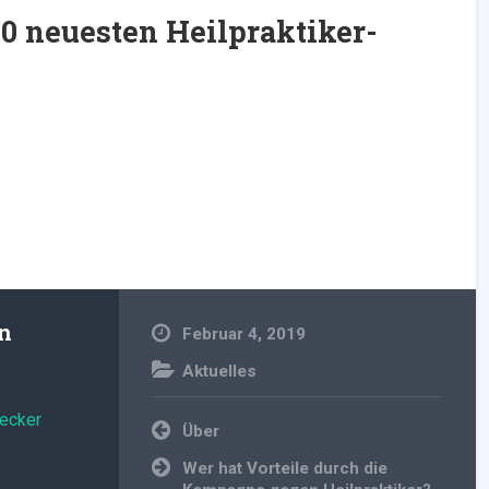
0 neuesten Heilpraktiker-
an
Februar 4, 2019
Aktuelles
Becker
Beitragsnavigation
Über
Wer hat Vorteile durch die