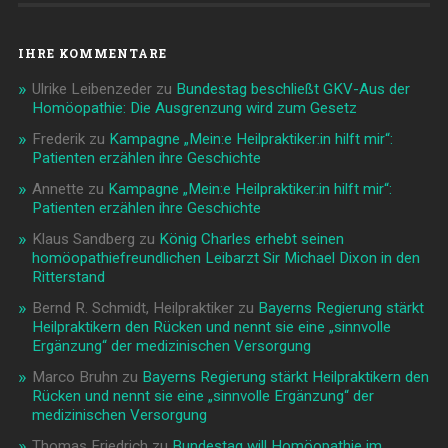
IHRE KOMMENTARE
Ulrike Leibenzeder
zu
Bundestag beschließt GKV-Aus der
Homöopathie: Die Ausgrenzung wird zum Gesetz
Frederik
zu
Kampagne „Mein:e Heilpraktiker:in hilft mir“:
Patienten erzählen ihre Geschichte
Annette
zu
Kampagne „Mein:e Heilpraktiker:in hilft mir“:
Patienten erzählen ihre Geschichte
Klaus Sandberg
zu
König Charles erhebt seinen
homöopathiefreundlichen Leibarzt Sir Michael Dixon in den
Ritterstand
Bernd R. Schmidt, Heilpraktiker
zu
Bayerns Regierung stärkt
Heilpraktikern den Rücken und nennt sie eine „sinnvolle
Ergänzung“ der medizinischen Versorgung
Marco Bruhn
zu
Bayerns Regierung stärkt Heilpraktikern den
Rücken und nennt sie eine „sinnvolle Ergänzung“ der
medizinischen Versorgung
Thomas Friedrich
zu
Bundestag will Homöopathie im