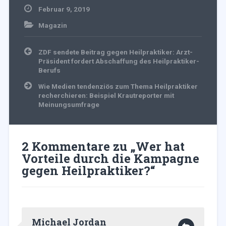
Februar 9, 2019
Magazin
Beitragsnavigation
ZDF sendete Beitrag gegen Heilpraktiker: Arzt-
Präsident fordert Abschaffung des Heilpraktiker-
Berufs
Wie Medien tendenziös zum Thema Heilpraktiker
recherchieren: Beispiel Krautreporter mit
Meinungsumfrage
2 Kommentare zu „
Wer hat
Vorteile durch die Kampagne
gegen Heilpraktiker?
“
Michael Jordan