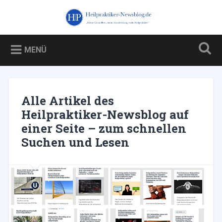
Zum
Inhalt
Heilpraktiker-Newsblog.de
Suchen
springen
Blog über und für Heilpraktiker – und über die Kampagne
gegen sie
MENÜ
Alle Artikel des
Heilpraktiker-Newsblog auf
einer Seite – zum schnellen
Suchen und Lesen