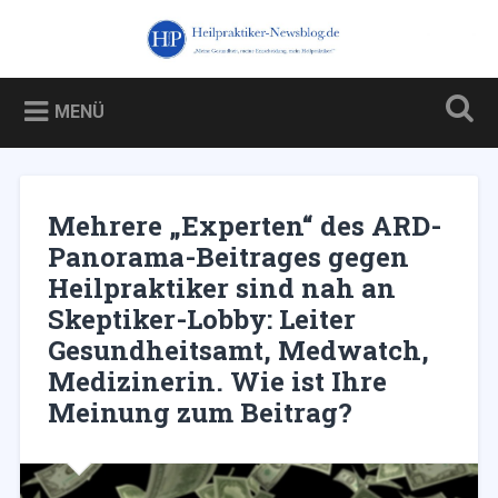
Zum
Inhalt
Heilpraktiker-Newsblog.de
Suchen
springen
Blog über und für Heilpraktiker – und über die Kampagne
gegen sie
MENÜ
Mehrere „Experten“ des ARD-
Panorama-Beitrages gegen
Heilpraktiker sind nah an
Skeptiker-Lobby: Leiter
Gesundheitsamt, Medwatch,
Medizinerin. Wie ist Ihre
Meinung zum Beitrag?