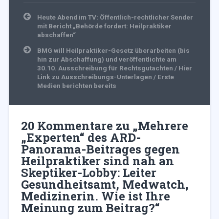
Beitragsnavigation
Heute Abend im TV: Öffentlich-rechtlicher Sender
mit Bericht „Behörde fordert: Heilpraktiker
abschaffen“
BMG will Heilpraktiker-Gesetz überarbeiten (bis
hin zur Abschaffung) und veröffentlichte am
30.10. Ausschreibung für Rechtsgutachten / Hier
Link zu Ausschreibungs-Unterlagen / Erste
Medien berichten bereits
20 Kommentare zu „
Mehrere
„Experten“ des ARD-
Panorama-Beitrages gegen
Heilpraktiker sind nah an
Skeptiker-Lobby: Leiter
Gesundheitsamt, Medwatch,
Medizinerin. Wie ist Ihre
Meinung zum Beitrag?
“