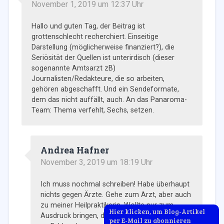
November 1, 2019 um 12:37 Uhr
Hallo und guten Tag, der Beitrag ist
grottenschlecht recherchiert. Einseitige
Darstellung (möglicherweise finanziert?), die
Seriösität der Quellen ist unterirdisch (dieser
sogenannte Amtsarzt zB)
Journalisten/Redakteure, die so arbeiten,
gehören abgeschafft. Und ein Sendeformate,
dem das nicht auffällt, auch. An das Panaroma-
Team: Thema verfehlt, Sechs, setzen.
Andrea Hafner
November 3, 2019 um 18:19 Uhr
Ich muss nochmal schreiben! Habe überhaupt
nichts gegen Ärzte. Gehe zum Arzt, aber auch
zu meiner Heilpraktikerin. Wollte nur zum
Hier klicken, um Blog-Artikel
Ausdruck bringen, dass es auf beiden Seiten
per E-Mail zu abonnieren