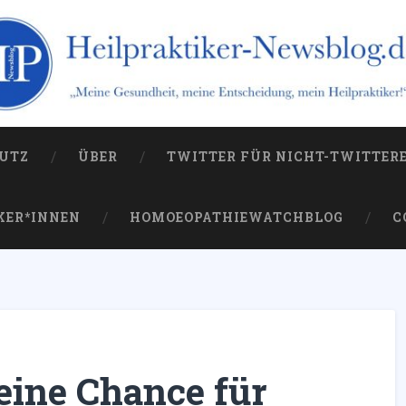
og.de
 die Kampagne gegen sie
UTZ
ÜBER
TWITTER FÜR NICHT-TWITTER
KER*INNEN
HOMOEOPATHIEWATCHBLOG
C
 eine Chance für