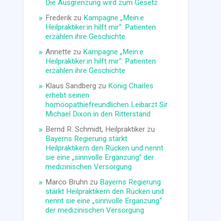
Die Ausgrenzung wird zum Gesetz
Frederik
zu
Kampagne „Mein:e
Heilpraktiker:in hilft mir“: Patienten
erzählen ihre Geschichte
Annette
zu
Kampagne „Mein:e
Heilpraktiker:in hilft mir“: Patienten
erzählen ihre Geschichte
Klaus Sandberg
zu
König Charles
erhebt seinen
homöopathiefreundlichen Leibarzt Sir
Michael Dixon in den Ritterstand
Bernd R. Schmidt, Heilpraktiker
zu
Bayerns Regierung stärkt
Heilpraktikern den Rücken und nennt
sie eine „sinnvolle Ergänzung“ der
medizinischen Versorgung
Marco Bruhn
zu
Bayerns Regierung
stärkt Heilpraktikern den Rücken und
nennt sie eine „sinnvolle Ergänzung“
der medizinischen Versorgung