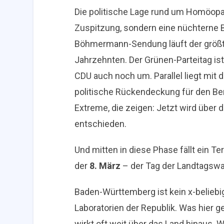
Die politische Lage rund um Homöopath
Zuspitzung, sondern eine nüchterne B
Böhmermann-Sendung läuft der größte 
Jahrzehnten. Der Grünen-Parteitag ist
CDU auch noch um. Parallel liegt mit
politische Rückendeckung für den Ber
Extreme, die zeigen: Jetzt wird über 
entschieden.
Und mitten in diese Phase fällt ein T
der
8. März
– der Tag der Landtagswa
Baden-Württemberg ist kein x-beliebig
Laboratorien der Republik. Was hier g
wirkt oft weit über das Land hinaus. W