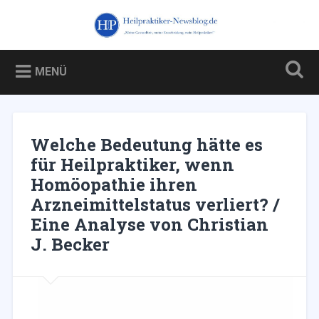
Zum
Inhalt
Heilpraktiker-Newsblog.de
Suchen
springen
Blog über und für Heilpraktiker – und über die Kampagne
gegen sie
MENÜ
Welche Bedeutung hätte es
für Heilpraktiker, wenn
Homöopathie ihren
Arzneimittelstatus verliert? /
Eine Analyse von Christian
J. Becker