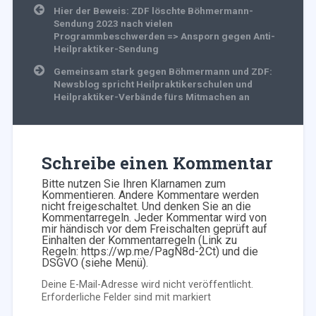
Beitragsnavigation
Hier der Beweis: ZDF löschte Böhmermann-
Sendung 2023 nach vielen
Programmbeschwerden => Ansporn gegen Anti-
Heilpraktiker-Sendung
Gemeinsam stark gegen Böhmermann und ZDF:
Newsblog spricht Heilpraktikerschulen und
Heilpraktiker-Verbände fürs Mitmachen an
Schreibe einen Kommentar
Bitte nutzen Sie Ihren Klarnamen zum
Kommentieren. Andere Kommentare werden
nicht freigeschaltet. Und denken Sie an die
Kommentarregeln. Jeder Kommentar wird von
mir händisch vor dem Freischalten geprüft auf
Einhalten der Kommentarregeln (Link zu
Regeln: https://wp.me/PagN8d-2Ct) und die
DSGVO (siehe Menü).
Deine E-Mail-Adresse wird nicht veröffentlicht.
Erforderliche Felder sind mit
markiert