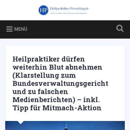
Zum
Inhalt
Heilpraktiker-Newsblog.de
Suchen
springen
Blog über und für Heilpraktiker – und über die Kampagne
gegen sie
MENÜ
Heilpraktiker dürfen
weiterhin Blut abnehmen
(Klarstellung zum
Bundesverwaltungsgericht
und zu falschen
Medienberichten) – inkl.
Tipp für Mitmach-Aktion