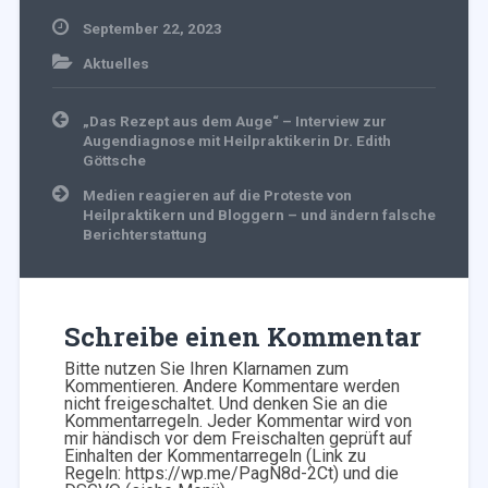
September 22, 2023
Aktuelles
Beitragsnavigation
„Das Rezept aus dem Auge“ – Interview zur
Augendiagnose mit Heilpraktikerin Dr. Edith
Göttsche
Medien reagieren auf die Proteste von
Heilpraktikern und Bloggern – und ändern falsche
Berichterstattung
Schreibe einen Kommentar
Bitte nutzen Sie Ihren Klarnamen zum
Kommentieren. Andere Kommentare werden
nicht freigeschaltet. Und denken Sie an die
Kommentarregeln. Jeder Kommentar wird von
mir händisch vor dem Freischalten geprüft auf
Einhalten der Kommentarregeln (Link zu
Regeln: https://wp.me/PagN8d-2Ct) und die