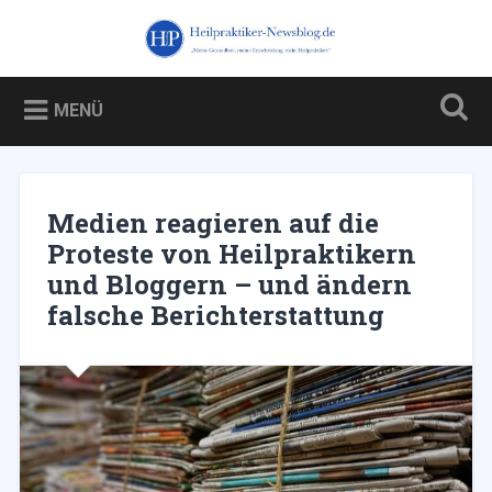
Zum
Inhalt
Heilpraktiker-Newsblog.de
Suchen
springen
Blog über und für Heilpraktiker – und über die Kampagne
gegen sie
MENÜ
Medien reagieren auf die
Proteste von Heilpraktikern
und Bloggern – und ändern
falsche Berichterstattung