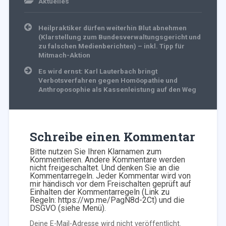
Aktuelles
Beitragsnavigation
Heilpraktiker dürfen weiterhin Blut abnehmen
(Klarstellung zum Bundesverwaltungsgericht und
zu falschen Medienberichten) – inkl. Tipp für
Mitmach-Aktion
Es wird ernst: Karl Lauterbach bringt
Verbotsverfahren gegen Homöopathie und
Anthroposophie als Kassenleistung auf den Weg
Schreibe einen Kommentar
Bitte nutzen Sie Ihren Klarnamen zum
Kommentieren. Andere Kommentare werden
nicht freigeschaltet. Und denken Sie an die
Kommentarregeln. Jeder Kommentar wird von
mir händisch vor dem Freischalten geprüft auf
Einhalten der Kommentarregeln (Link zu
Regeln: https://wp.me/PagN8d-2Ct) und die
DSGVO (siehe Menü).
Deine E-Mail-Adresse wird nicht veröffentlicht.