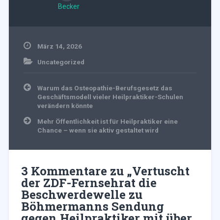
Becker
März 14, 2026
Uncategorized
Beitragsnavigation
Warum das Osteopathie-Berufsgesetz das
Geschäftsmodell vieler Heilpraktiker-Schulen
verändern könnte
Mehr Öffentlichkeit ist für Heilpraktiker eine
Chance – wenn sie aktiv gestaltet wird
3 Kommentare zu „
Vertuscht
der ZDF-Fernsehrat die
Beschwerdewelle zu
Böhmermanns Sendung
gegen Heilpraktiker mit über