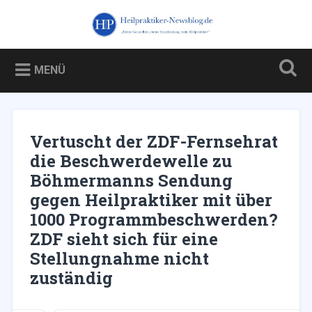
Zum
Inhalt
Heilpraktiker-Newsblog.de
Suchen
springen
Blog über und für Heilpraktiker – und über die Kampagne
gegen sie
MENÜ
Vertuscht der ZDF-Fernsehrat
die Beschwerdewelle zu
Böhmermanns Sendung
gegen Heilpraktiker mit über
1000 Programmbeschwerden?
ZDF sieht sich für eine
Stellungnahme nicht
zuständig