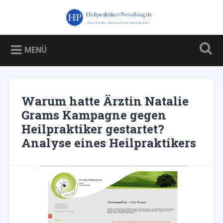
Zum
Inhalt
Heilpraktiker-Newsblog.de
Suchen
springen
Blog über und für Heilpraktiker – und über die Kampagne
gegen sie
MENÜ
Warum hatte Ärztin Natalie
Grams Kampagne gegen
Heilpraktiker gestartet?
Analyse eines Heilpraktikers