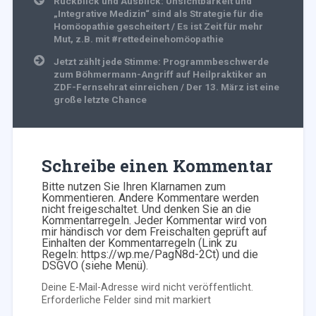
Rückblick und Ausblick: Unsichtbarkeit und
„Integrative Medizin“ sind als Strategie für die
Homöopathie gescheitert / Es ist Zeit für mehr
Mut, z.B. mit #rettedeinehomöopathie
Jetzt zählt jede Stimme: Programmbeschwerde
zum Böhmermann-Angriff auf Heilpraktiker an
ZDF-Fernsehrat einreichen / Der 13. März ist eine
große letzte Chance
Schreibe einen Kommentar
Bitte nutzen Sie Ihren Klarnamen zum
Kommentieren. Andere Kommentare werden
nicht freigeschaltet. Und denken Sie an die
Kommentarregeln. Jeder Kommentar wird von
mir händisch vor dem Freischalten geprüft auf
Einhalten der Kommentarregeln (Link zu
Regeln: https://wp.me/PagN8d-2Ct) und die
DSGVO (siehe Menü).
Deine E-Mail-Adresse wird nicht veröffentlicht.
Erforderliche Felder sind mit
markiert