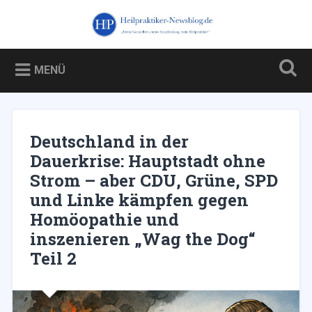
Zum
Inhalt
Heilpraktiker-Newsblog.de
Suchen
springen
Blog über und für Heilpraktiker – und über die Kampagne
gegen sie
MENÜ
Deutschland in der
Dauerkrise: Hauptstadt ohne
Strom – aber CDU, Grüne, SPD
und Linke kämpfen gegen
Homöopathie und
inszenieren „Wag the Dog“
Teil 2