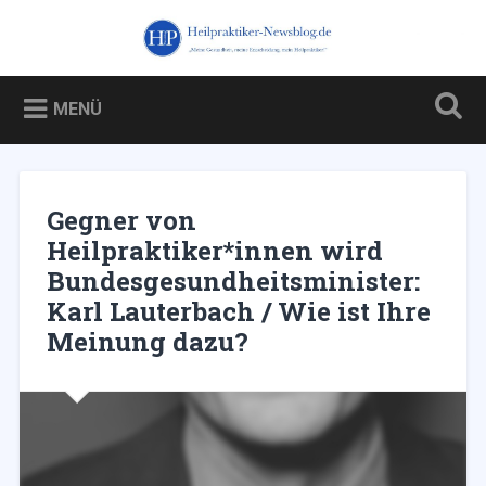
Zum
Inhalt
Heilpraktiker-Newsblog.de
Suchen
springen
Blog über und für Heilpraktiker – und über die Kampagne
gegen sie
MENÜ
Gegner von
Heilpraktiker*innen wird
Bundesgesundheitsminister:
Karl Lauterbach / Wie ist Ihre
Meinung dazu?