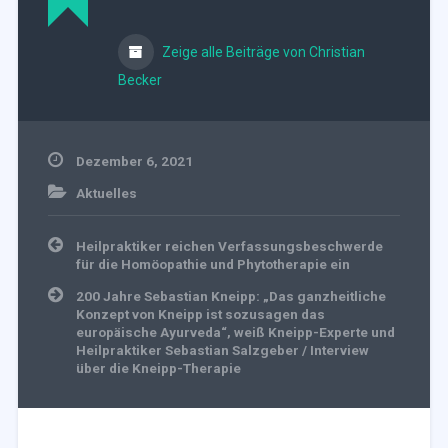
Zeige alle Beiträge von Christian
Becker
Dezember 6, 2021
Aktuelles
Beitragsnavigation
Heilpraktiker reichen Verfassungsbeschwerde
für die Homöopathie und Phytotherapie ein
200 Jahre Sebastian Kneipp: „Das ganzheitliche
Konzept von Kneipp ist sozusagen das
europäische Ayurveda“, weiß Kneipp-Experte und
Heilpraktiker Sebastian Salzgeber / Interview
über die Kneipp-Therapie