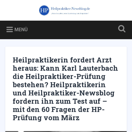
Zum
Inhalt
Heilpraktiker-Newsblog.de
Suchen
springen
Blog über und für Heilpraktiker – und über die Kampagne
gegen sie
MENÜ
Heilpraktikerin fordert Arzt
heraus: Kann Karl Lauterbach
die Heilpraktiker-Prüfung
bestehen? Heilpraktikerin
und Heilpraktiker-Newsblog
fordern ihn zum Test auf –
mit den 60 Fragen der HP-
Prüfung vom März