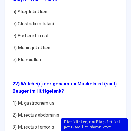
a) Streptokokken
b) Clostridium tetani
c) Escherichia coli
d) Meningokokken
e) Klebsiellen
22) Welche(r) der genannten Muskeln ist (sind)
Beuger im Hüftgelenk?
1) M. gastrocnemius
2) M. rectus abdominis
Hier klicken, um Blog-Artikel
3) M. rectus femoris
per E-Mail zu abonnieren