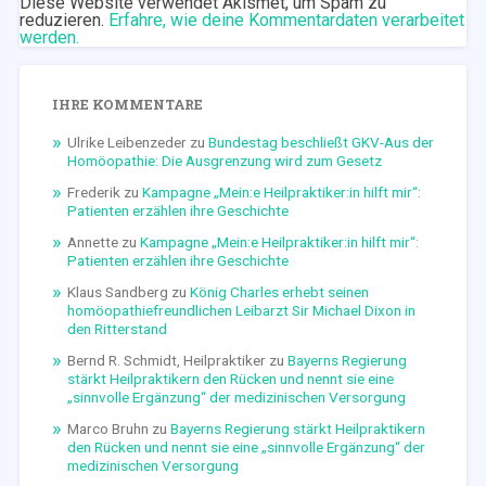
Diese Website verwendet Akismet, um Spam zu
reduzieren.
Erfahre, wie deine Kommentardaten verarbeitet
werden.
IHRE KOMMENTARE
Ulrike Leibenzeder
zu
Bundestag beschließt GKV-Aus der
Homöopathie: Die Ausgrenzung wird zum Gesetz
Frederik
zu
Kampagne „Mein:e Heilpraktiker:in hilft mir“:
Patienten erzählen ihre Geschichte
Annette
zu
Kampagne „Mein:e Heilpraktiker:in hilft mir“:
Patienten erzählen ihre Geschichte
Klaus Sandberg
zu
König Charles erhebt seinen
homöopathiefreundlichen Leibarzt Sir Michael Dixon in
den Ritterstand
Bernd R. Schmidt, Heilpraktiker
zu
Bayerns Regierung
stärkt Heilpraktikern den Rücken und nennt sie eine
„sinnvolle Ergänzung“ der medizinischen Versorgung
Marco Bruhn
zu
Bayerns Regierung stärkt Heilpraktikern
den Rücken und nennt sie eine „sinnvolle Ergänzung“ der
medizinischen Versorgung