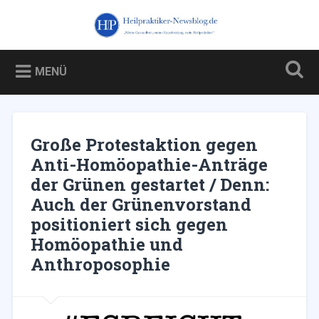
Zum
Inhalt
Heilpraktiker-Newsblog.de
Suchen
springen
Blog über und für Heilpraktiker – und über die Kampagne
gegen sie
MENÜ
Große Protestaktion gegen
Anti-Homöopathie-Anträge
der Grünen gestartet / Denn:
Auch der Grünenvorstand
positioniert sich gegen
Homöopathie und
Anthroposophie