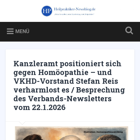
Zum
Inhalt
Heilpraktiker-Newsblog.de
Suchen
springen
Blog über und für Heilpraktiker – und über die Kampagne
gegen sie
MENÜ
Kanzleramt positioniert sich
gegen Homöopathie – und
VKHD-Vorstand Stefan Reis
verharmlost es / Besprechung
des Verbands-Newsletters
vom 22.1.2026