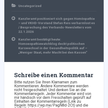
Uncategorized
Beitragsnavigation
Kanzleramt positioniert sich gegen Homöopathie
– und VKHD-Vorstand Stefan Reis verharmlost es
/ Besprechung des Verbands-Newsletters vom
22.1.2026
Kanzleramt bestätigt heute:
Homoeopathiewatchblog deckt politischen
Kurswechsel in der Gesundheitspolitik auf –
„Weniger Staat, mehr Macht bei den Kassen“
Schreibe einen Kommentar
Bitte nutzen Sie Ihren Klarnamen zum
Kommentieren. Andere Kommentare werden
nicht freigeschaltet. Und denken Sie an die
Kommentarregeln. Jeder Kommentar wird von
mir händisch vor dem Freischalten geprüft auf
Einhalten der Kommentarregeln (Link zu
Regeln: https://wp.me/PagN8d-2Ct) und die