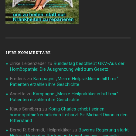
IHRE KOMMENTARE
Ulrike Leibenzeder
zu
Bundestag beschließt GKV-Aus der
Homöopathie: Die Ausgrenzung wird zum Gesetz
Frederik
zu
Kampagne „Mein:e Heilpraktiker:in hilft mir“:
Patienten erzählen ihre Geschichte
Annette
zu
Kampagne „Mein:e Heilpraktiker:in hilft mir“:
Patienten erzählen ihre Geschichte
Klaus Sandberg
zu
König Charles erhebt seinen
homöopathiefreundlichen Leibarzt Sir Michael Dixon in den
Ritterstand
Bernd R. Schmidt, Heilpraktiker
zu
Bayerns Regierung stärkt
Heilpraktikern den Rücken und nennt sie eine „sinnvolle