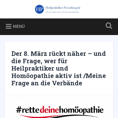
Zum
Inhalt
Heilpraktiker-Newsblog.de
Suchen
springen
Blog über und für Heilpraktiker – und über die Kampagne
gegen sie
MENÜ
Der 8. März rückt näher – und
die Frage, wer für
Heilpraktiker und
Homöopathie aktiv ist /Meine
Frage an die Verbände