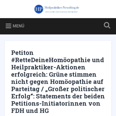
Zum
Inhalt
Heilpraktiker-Newsblog.de
Suchen
springen
Blog über und für Heilpraktiker – und über die Kampagne
gegen sie
MENÜ
Petiton
#RetteDeineHomöopathie und
Heilpraktiker-Aktionen
erfolgreich: Grüne stimmen
nicht gegen Homöopathie auf
Parteitag / „Großer politischer
Erfolg“: Statements der beiden
Petitions-Initiatorinnen von
FDH und HG