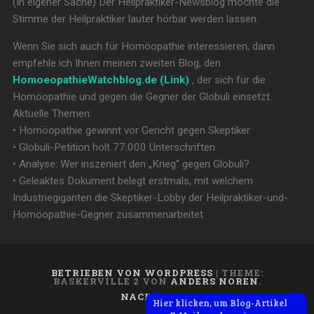
(In eigener Sache) Der Heilpraktiker-Newsblog möchte die
Stimme der Heilpraktiker lauter hörbar werden lassen.
Wenn Sie sich auch für Homöopathie interessieren, dann
empfehle ich Ihnen meinen zweiten Blog, den
HomoeopathieWatchblog.de (Link)
, der sich für die
Homöopathie und gegen die Gegner der Globuli einsetzt.
Aktuelle Themen:
• Homöopathie gewinnt vor Gericht gegen Skeptiker
• Globuli-Petition holt 77.000 Unterschriften
• Analyse: Wer inszeniert den „Krieg“ gegen Globuli?
• Geleaktes Dokument belegt erstmals, mit welchem
Industriegiganten die Skeptiker-Lobby der Heilpraktiker-und-
Homöopathie-Gegner zusammenarbeitet
BETRIEBEN VON WORDPRESS
|
THEME:
BASKERVILLE 2 VON
ANDERS NOREN
.
NACH OBEN ↑
Hier klicken, um Blog-Artikel