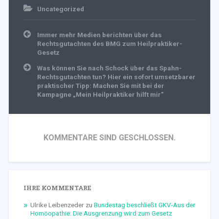
Uncategorized
Beitragsnavigation
Immer mehr Medien berichten über das
Rechtsgutachten des BMG zum Heilpraktiker-
Gesetz
Was können Sie nach Schock über das Spahn-
Rechtsgutachten tun? Hier ein sofort umsetzbarer
praktischer Tipp: Machen Sie mit bei der
Kampagne „Mein Heilpraktiker hilft mir“
KOMMENTARE SIND GESCHLOSSEN.
IHRE KOMMENTARE
Ulrike Leibenzeder
zu
Bundestag beschließt GKV-Aus der
Homöopathie: Die Ausgrenzung wird zum Gesetz