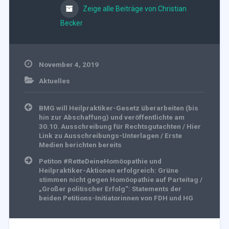
Zeige alle Beiträge von Christian
Becker
November 4, 2019
Aktuelles
Beitragsnavigation
BMG will Heilpraktiker-Gesetz überarbeiten (bis
hin zur Abschaffung) und veröffentlichte am
30.10. Ausschreibung für Rechtsgutachten / Hier
Link zu Ausschreibungs-Unterlagen / Erste
Medien berichten bereits
Petiton #RetteDeineHomöopathie und
Heilpraktiker-Aktionen erfolgreich: Grüne
stimmen nicht gegen Homöopathie auf Parteitag /
„Großer politischer Erfolg“: Statements der
beiden Petitions-Initiatorinnen von FDH und HG