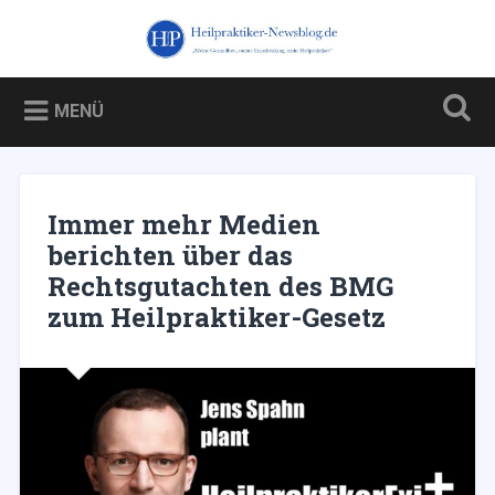
Zum
Inhalt
Heilpraktiker-Newsblog.de
Suchen
springen
Blog über und für Heilpraktiker – und über die Kampagne
gegen sie
MENÜ
Immer mehr Medien
berichten über das
Rechtsgutachten des BMG
zum Heilpraktiker-Gesetz