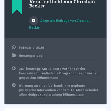
Veröffentlicht von
Christian
Becker
Zeige alle Beiträge von Christian
Becker
Februar 9, 2026
Uncategorized
Beitragsnavigation
ZDF bestätigt: Am 13. März verhandelt der
Fernsehrat öffentlich die Programmbeschwerden
gegen Jan Böhmermann
Warnung an einen Verband: Ihre geplante
juristische Intervention vor dem 13. März schadet
allen Heilpraktikern gegen Böhmermann