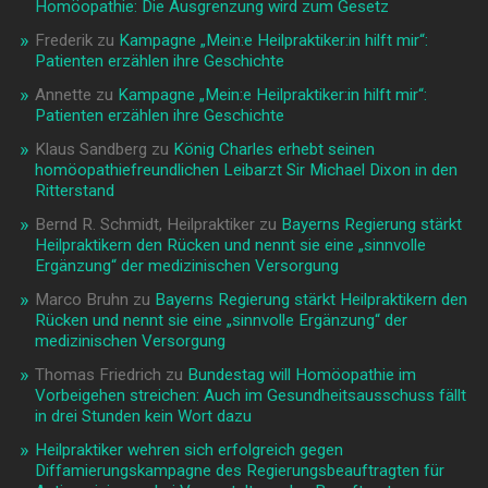
Homöopathie: Die Ausgrenzung wird zum Gesetz
Frederik
zu
Kampagne „Mein:e Heilpraktiker:in hilft mir“:
Patienten erzählen ihre Geschichte
Annette
zu
Kampagne „Mein:e Heilpraktiker:in hilft mir“:
Patienten erzählen ihre Geschichte
Klaus Sandberg
zu
König Charles erhebt seinen
homöopathiefreundlichen Leibarzt Sir Michael Dixon in den
Ritterstand
Bernd R. Schmidt, Heilpraktiker
zu
Bayerns Regierung stärkt
Heilpraktikern den Rücken und nennt sie eine „sinnvolle
Ergänzung“ der medizinischen Versorgung
Marco Bruhn
zu
Bayerns Regierung stärkt Heilpraktikern den
Rücken und nennt sie eine „sinnvolle Ergänzung“ der
medizinischen Versorgung
Thomas Friedrich
zu
Bundestag will Homöopathie im
Vorbeigehen streichen: Auch im Gesundheitsausschuss fällt
in drei Stunden kein Wort dazu
Heilpraktiker wehren sich erfolgreich gegen
Diffamierungskampagne des Regierungsbeauftragten für