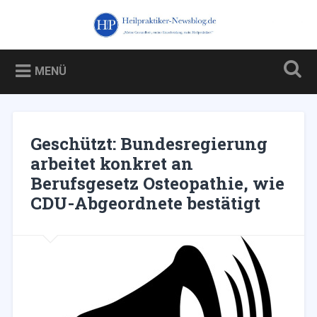
Zum
Inhalt
Heilpraktiker-Newsblog.de
Suchen
springen
Blog über und für Heilpraktiker – und über die Kampagne
gegen sie
MENÜ
Geschützt: Bundesregierung
arbeitet konkret an
Berufsgesetz Osteopathie, wie
CDU-Abgeordnete bestätigt