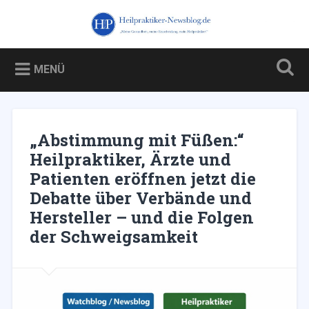
Zum
Inhalt
Heilpraktiker-Newsblog.de
Suchen
springen
Blog über und für Heilpraktiker – und über die Kampagne
gegen sie
MENÜ
„Abstimmung mit Füßen:“
Heilpraktiker, Ärzte und
Patienten eröffnen jetzt die
Debatte über Verbände und
Hersteller – und die Folgen
der Schweigsamkeit