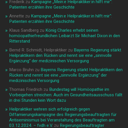
Frederik
zu
Kampagne „Mein:e Heilpraktiker:in hilft mir“:
Patienten erzählen ihre Geschichte
Annette
zu
Kampagne „Mein:e Heilpraktiker:in hilft mir“:
Patienten erzählen ihre Geschichte
Klaus Sandberg
zu
König Charles erhebt seinen
homöopathiefreundlichen Leibarzt Sir Michael Dixon in den
Ritterstand
Bernd R. Schmidt, Heilpraktiker
zu
Bayerns Regierung stärkt
Heilpraktikern den Rücken und nennt sie eine „sinnvolle
Ergänzung“ der medizinischen Versorgung
Marco Bruhn
zu
Bayerns Regierung stärkt Heilpraktikern den
Rücken und nennt sie eine „sinnvolle Ergänzung“ der
medizinischen Versorgung
Thomas Friedrich
zu
Bundestag will Homöopathie im
Vorbeigehen streichen: Auch im Gesundheitsausschuss fällt
in drei Stunden kein Wort dazu
Heilpraktiker wehren sich erfolgreich gegen
Diffamierungskampagne des Regierungsbeauftragten für
Antiseminismus bei Veranstaltung des Beauftragten am
03.12.2024. – fvdh e.V.
zu
Regierungsbeauftragter