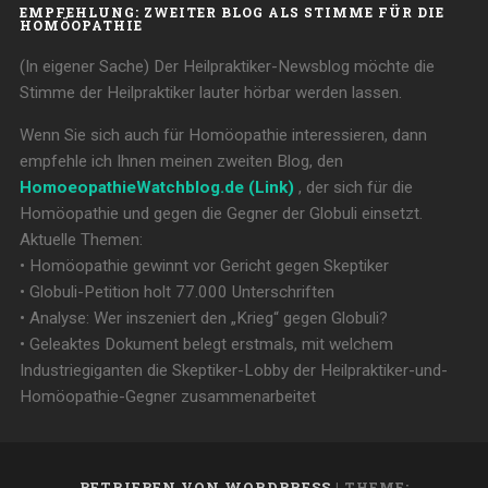
EMPFEHLUNG: ZWEITER BLOG ALS STIMME FÜR DIE
HOMÖOPATHIE
(In eigener Sache) Der Heilpraktiker-Newsblog möchte die
Stimme der Heilpraktiker lauter hörbar werden lassen.
Wenn Sie sich auch für Homöopathie interessieren, dann
empfehle ich Ihnen meinen zweiten Blog, den
HomoeopathieWatchblog.de (Link)
, der sich für die
Homöopathie und gegen die Gegner der Globuli einsetzt.
Aktuelle Themen:
• Homöopathie gewinnt vor Gericht gegen Skeptiker
• Globuli-Petition holt 77.000 Unterschriften
• Analyse: Wer inszeniert den „Krieg“ gegen Globuli?
• Geleaktes Dokument belegt erstmals, mit welchem
Industriegiganten die Skeptiker-Lobby der Heilpraktiker-und-
Homöopathie-Gegner zusammenarbeitet
BETRIEBEN VON WORDPRESS
|
THEME: