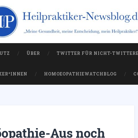
og.de
 die Kampagne gegen sie
UTZ
ÜBER
TWITTER FÜR NICHT-TWITTER
KER*INNEN
HOMOEOPATHIEWATCHBLOG
C
opathie-Aus noch