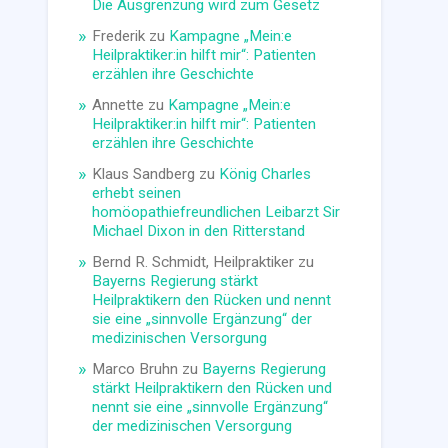
Die Ausgrenzung wird zum Gesetz
Frederik
zu
Kampagne „Mein:e
Heilpraktiker:in hilft mir“: Patienten
erzählen ihre Geschichte
Annette
zu
Kampagne „Mein:e
Heilpraktiker:in hilft mir“: Patienten
erzählen ihre Geschichte
Klaus Sandberg
zu
König Charles
erhebt seinen
homöopathiefreundlichen Leibarzt Sir
Michael Dixon in den Ritterstand
Bernd R. Schmidt, Heilpraktiker
zu
Bayerns Regierung stärkt
Heilpraktikern den Rücken und nennt
sie eine „sinnvolle Ergänzung“ der
medizinischen Versorgung
Marco Bruhn
zu
Bayerns Regierung
stärkt Heilpraktikern den Rücken und
nennt sie eine „sinnvolle Ergänzung“
der medizinischen Versorgung