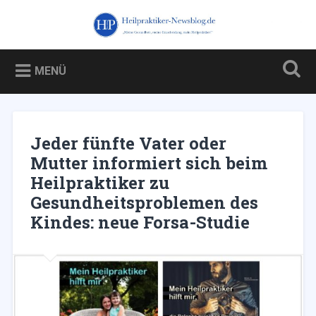
Zum
Inhalt
Heilpraktiker-Newsblog.de
Suchen
springen
Blog über und für Heilpraktiker – und über die Kampagne
gegen sie
MENÜ
Jeder fünfte Vater oder
Mutter informiert sich beim
Heilpraktiker zu
Gesundheitsproblemen des
Kindes: neue Forsa-Studie