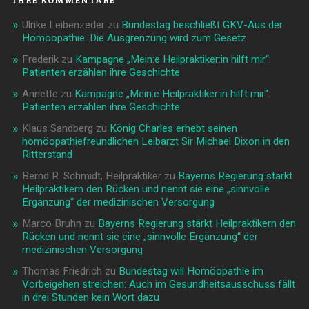
IHRE KOMMENTARE
Ulrike Leibenzeder
zu
Bundestag beschließt GKV-Aus der
Homöopathie: Die Ausgrenzung wird zum Gesetz
Frederik
zu
Kampagne „Mein:e Heilpraktiker:in hilft mir“:
Patienten erzählen ihre Geschichte
Annette
zu
Kampagne „Mein:e Heilpraktiker:in hilft mir“:
Patienten erzählen ihre Geschichte
Klaus Sandberg
zu
König Charles erhebt seinen
homöopathiefreundlichen Leibarzt Sir Michael Dixon in den
Ritterstand
Bernd R. Schmidt, Heilpraktiker
zu
Bayerns Regierung stärkt
Heilpraktikern den Rücken und nennt sie eine „sinnvolle
Ergänzung“ der medizinischen Versorgung
Marco Bruhn
zu
Bayerns Regierung stärkt Heilpraktikern den
Rücken und nennt sie eine „sinnvolle Ergänzung“ der
medizinischen Versorgung
Thomas Friedrich
zu
Bundestag will Homöopathie im
Vorbeigehen streichen: Auch im Gesundheitsausschuss fällt
in drei Stunden kein Wort dazu