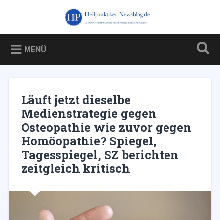
Zum
Inhalt
Heilpraktiker-Newsblog.de
Suchen
springen
Blog über und für Heilpraktiker – und über die Kampagne
gegen sie
MENÜ
Läuft jetzt dieselbe
Medienstrategie gegen
Osteopathie wie zuvor gegen
Homöopathie? Spiegel,
Tagesspiegel, SZ berichten
zeitgleich kritisch