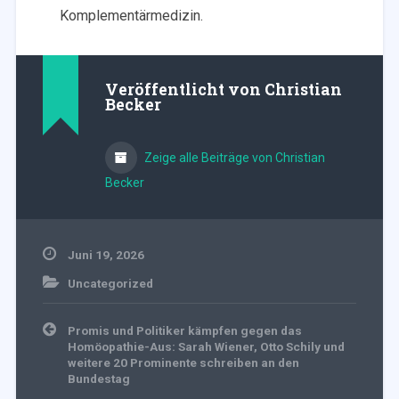
Komplementärmedizin.
Veröffentlicht von
Christian
Becker
Zeige alle Beiträge von Christian
Becker
Juni 19, 2026
Uncategorized
Beitragsnavigation
Promis und Politiker kämpfen gegen das
Homöopathie-Aus: Sarah Wiener, Otto Schily und
weitere 20 Prominente schreiben an den
Bundestag