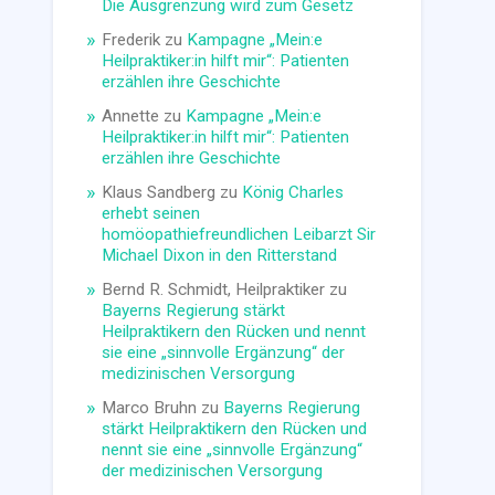
Die Ausgrenzung wird zum Gesetz
Frederik
zu
Kampagne „Mein:e
Heilpraktiker:in hilft mir“: Patienten
erzählen ihre Geschichte
Annette
zu
Kampagne „Mein:e
Heilpraktiker:in hilft mir“: Patienten
erzählen ihre Geschichte
Klaus Sandberg
zu
König Charles
erhebt seinen
homöopathiefreundlichen Leibarzt Sir
Michael Dixon in den Ritterstand
Bernd R. Schmidt, Heilpraktiker
zu
Bayerns Regierung stärkt
Heilpraktikern den Rücken und nennt
sie eine „sinnvolle Ergänzung“ der
medizinischen Versorgung
Marco Bruhn
zu
Bayerns Regierung
stärkt Heilpraktikern den Rücken und
nennt sie eine „sinnvolle Ergänzung“
der medizinischen Versorgung