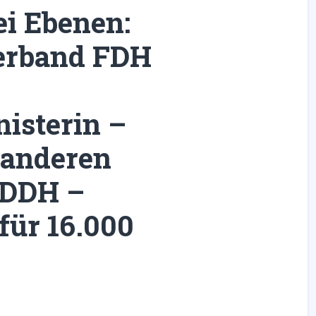
ei Ebenen:
verband FDH
isterin –
anderen
 DDH –
 für 16.000