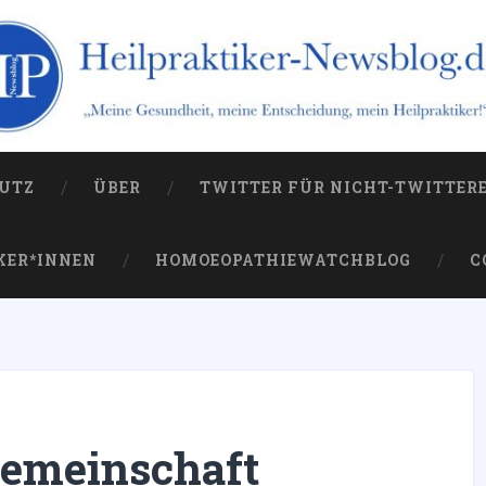
og.de
 die Kampagne gegen sie
UTZ
ÜBER
TWITTER FÜR NICHT-TWITTER
KER*INNEN
HOMOEOPATHIEWATCHBLOG
C
emeinschaft