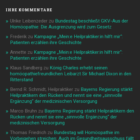
IHRE KOMMENTARE
Ulrike Leibenzeder
zu
Bundestag beschließt GKV-Aus der
Homöopathie: Die Ausgrenzung wird zum Gesetz
Frederik
zu
Kampagne „Mein:e Heilpraktiker:in hilft mir“:
Patienten erzählen ihre Geschichte
Annette
zu
Kampagne „Mein:e Heilpraktiker:in hilft mir“:
Patienten erzählen ihre Geschichte
Klaus Sandberg
zu
König Charles erhebt seinen
homöopathiefreundlichen Leibarzt Sir Michael Dixon in den
Ritterstand
Bernd R. Schmidt, Heilpraktiker
zu
Bayerns Regierung stärkt
Heilpraktikern den Rücken und nennt sie eine „sinnvolle
Ergänzung“ der medizinischen Versorgung
Marco Bruhn
zu
Bayerns Regierung stärkt Heilpraktikern den
Rücken und nennt sie eine „sinnvolle Ergänzung“ der
medizinischen Versorgung
Thomas Friedrich
zu
Bundestag will Homöopathie im
Vorbeigehen streichen: Auch im Gesundheitsausschuss fällt