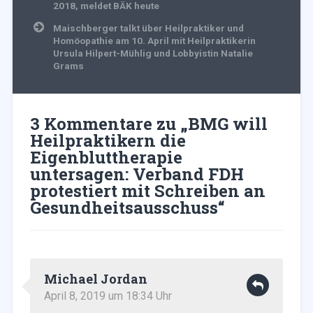
2018, meldet BÄK heute
Maischberger talkt über Heilpraktiker und
Homöopathie am 10. April mit Heilpraktikerin
Ursula Hilpert-Mühlig und Lobbyistin Natalie
Grams
3 Kommentare zu „
BMG will
Heilpraktikern die
Eigenbluttherapie
untersagen: Verband FDH
protestiert mit Schreiben an
Gesundheitsausschuss
“
Michael Jordan
April 8, 2019 um 18:34 Uhr