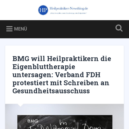
Zum
Inhalt
Heilpraktiker-Newsblog.de
Suchen
springen
Blog über und für Heilpraktiker – und über die Kampagne
gegen sie
MENÜ
BMG will Heilpraktikern die
Eigenbluttherapie
untersagen: Verband FDH
protestiert mit Schreiben an
Gesundheitsausschuss