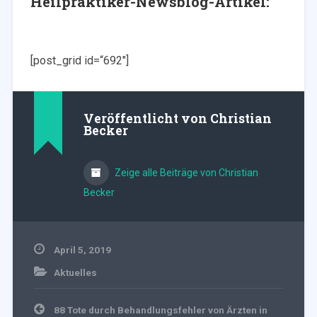
Heilpraktiker-Newsblog-Artikel:
[post_grid id=“692″]
Veröffentlicht von
Christian
Becker
Zeige alle Beiträge von Christian
Becker
April 5, 2019
Aktuelles
Beitragsnavigation
88 Tote durch Behandlungsfehler von Ärzten in