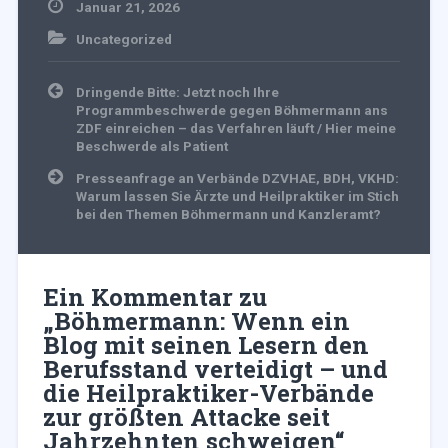
Januar 21, 2026
Uncategorized
Beitragsnavigation
Dringende Bitte: Jetzt noch Ihre
Programmbeschwerde gegen Böhmermann ans
ZDF einreichen – das Verfahren läuft / Hier meine
Beschwerde als Patient
Presseanfrage an Verbände DZVHAE, BDH, VKHD:
Warum lassen Sie Ärzte und Heilpraktiker im Stich
bei den Themen Böhmermann und Kanzleramt?
Ein Kommentar zu
„
Böhmermann: Wenn ein
Blog mit seinen Lesern den
Berufsstand verteidigt – und
die Heilpraktiker-Verbände
zur größten Attacke seit
Jahrzehnten schweigen
“