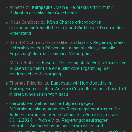
Annette
zu
Kampagne „Mein:e Heilpraktiker:in hilft mir“:
Patienten erzählen ihre Geschichte
Klaus Sandberg
zu
König Charles erhebt seinen
homöopathiefreundlichen Leibarzt Sir Michael Dixon in den
Ritterstand
Bernd R. Schmidt, Heilpraktiker
zu
Bayerns Regierung stärkt
Heilpraktikern den Rücken und nennt sie eine „sinnvolle
Ergänzung“ der medizinischen Versorgung
Marco Bruhn
zu
Bayerns Regierung stärkt Heilpraktikern den
Rücken und nennt sie eine „sinnvolle Ergänzung“ der
medizinischen Versorgung
Thomas Friedrich
zu
Bundestag will Homöopathie im
Vorbeigehen streichen: Auch im Gesundheitsausschuss fällt
in drei Stunden kein Wort dazu
Heilpraktiker wehren sich erfolgreich gegen
Diffamierungskampagne des Regierungsbeauftragten für
Antiseminismus bei Veranstaltung des Beauftragten am
03.12.2024. – fvdh e.V.
zu
Regierungsbeauftragter
unterstellt Antisemitismus bei Heilpraktikern und
Homöopathen, wenn diese Schulmedizin und Corona-Politik