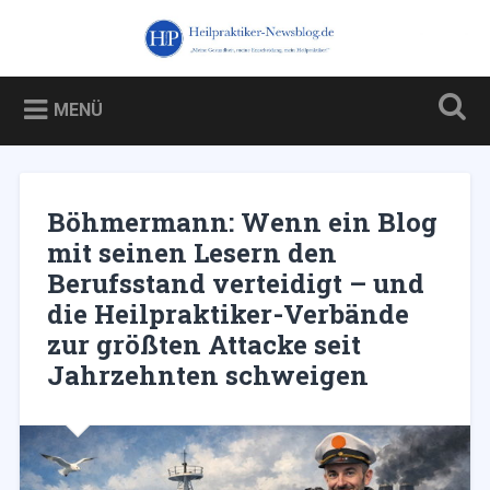
Zum
Inhalt
Heilpraktiker-Newsblog.de
Suchen
springen
Blog über und für Heilpraktiker – und über die Kampagne
gegen sie
MENÜ
Böhmermann: Wenn ein Blog
mit seinen Lesern den
Berufsstand verteidigt – und
die Heilpraktiker-Verbände
zur größten Attacke seit
Jahrzehnten schweigen