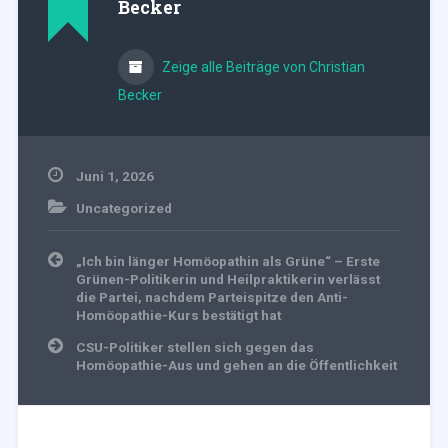
Becker
Zeige alle Beiträge von Christian
Becker
Juni 1, 2026
Uncategorized
Beitragsnavigation
„Ich bin länger Homöopathin als Grüne“ – Erste
Grünen-Politikerin und Heilpraktikerin verlässt
die Partei, nachdem Parteispitze den Anti-
Homöopathie-Kurs bestätigt hat
CSU-Politiker stellen sich gegen das
Homöopathie-Aus und gehen an die Öffentlichkeit