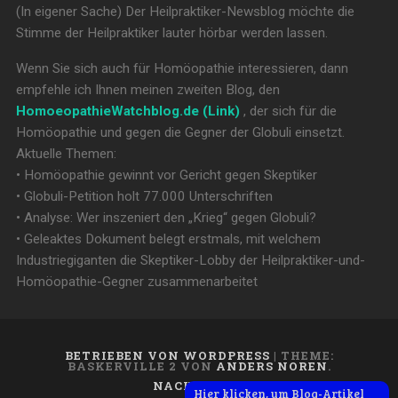
(In eigener Sache) Der Heilpraktiker-Newsblog möchte die
Stimme der Heilpraktiker lauter hörbar werden lassen.
Wenn Sie sich auch für Homöopathie interessieren, dann
empfehle ich Ihnen meinen zweiten Blog, den
HomoeopathieWatchblog.de (Link)
, der sich für die
Homöopathie und gegen die Gegner der Globuli einsetzt.
Aktuelle Themen:
• Homöopathie gewinnt vor Gericht gegen Skeptiker
• Globuli-Petition holt 77.000 Unterschriften
• Analyse: Wer inszeniert den „Krieg“ gegen Globuli?
• Geleaktes Dokument belegt erstmals, mit welchem
Industriegiganten die Skeptiker-Lobby der Heilpraktiker-und-
Homöopathie-Gegner zusammenarbeitet
BETRIEBEN VON WORDPRESS
|
THEME:
BASKERVILLE 2 VON
ANDERS NOREN
.
NACH OBEN ↑
Hier klicken, um Blog-Artikel