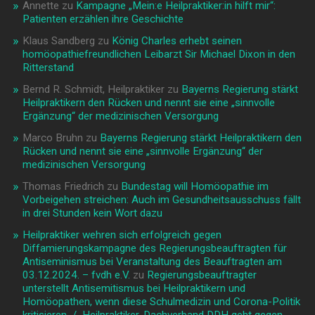
Annette
zu
Kampagne „Mein:e Heilpraktiker:in hilft mir“:
Patienten erzählen ihre Geschichte
Klaus Sandberg
zu
König Charles erhebt seinen
homöopathiefreundlichen Leibarzt Sir Michael Dixon in den
Ritterstand
Bernd R. Schmidt, Heilpraktiker
zu
Bayerns Regierung stärkt
Heilpraktikern den Rücken und nennt sie eine „sinnvolle
Ergänzung“ der medizinischen Versorgung
Marco Bruhn
zu
Bayerns Regierung stärkt Heilpraktikern den
Rücken und nennt sie eine „sinnvolle Ergänzung“ der
medizinischen Versorgung
Thomas Friedrich
zu
Bundestag will Homöopathie im
Vorbeigehen streichen: Auch im Gesundheitsausschuss fällt
in drei Stunden kein Wort dazu
Heilpraktiker wehren sich erfolgreich gegen
Diffamierungskampagne des Regierungsbeauftragten für
Antiseminismus bei Veranstaltung des Beauftragten am
03.12.2024. – fvdh e.V.
zu
Regierungsbeauftragter
unterstellt Antisemitismus bei Heilpraktikern und
Homöopathen, wenn diese Schulmedizin und Corona-Politik