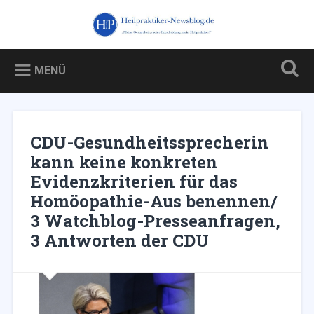
Zum
Inhalt
Heilpraktiker-Newsblog.de
Suchen
springen
Blog über und für Heilpraktiker – und über die Kampagne
gegen sie
MENÜ
CDU-Gesundheitssprecherin
kann keine konkreten
Evidenzkriterien für das
Homöopathie-Aus benennen/
3 Watchblog-Presseanfragen,
3 Antworten der CDU