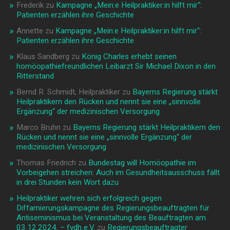
Frederik
zu
Kampagne „Mein:e Heilpraktiker:in hilft mir“:
Patienten erzählen ihre Geschichte
Annette
zu
Kampagne „Mein:e Heilpraktiker:in hilft mir“:
Patienten erzählen ihre Geschichte
Klaus Sandberg
zu
König Charles erhebt seinen
homöopathiefreundlichen Leibarzt Sir Michael Dixon in den
Ritterstand
Bernd R. Schmidt, Heilpraktiker
zu
Bayerns Regierung stärkt
Heilpraktikern den Rücken und nennt sie eine „sinnvolle
Ergänzung“ der medizinischen Versorgung
Marco Bruhn
zu
Bayerns Regierung stärkt Heilpraktikern den
Rücken und nennt sie eine „sinnvolle Ergänzung“ der
medizinischen Versorgung
Thomas Friedrich
zu
Bundestag will Homöopathie im
Vorbeigehen streichen: Auch im Gesundheitsausschuss fällt
in drei Stunden kein Wort dazu
Heilpraktiker wehren sich erfolgreich gegen
Diffamierungskampagne des Regierungsbeauftragten für
Antiseminismus bei Veranstaltung des Beauftragten am
03.12.2024. – fvdh e.V.
zu
Regierungsbeauftragter