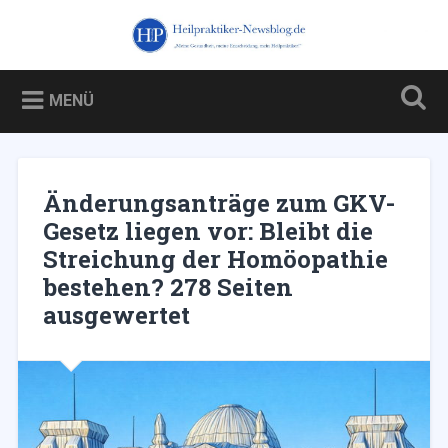
Zum
Inhalt
Heilpraktiker-Newsblog.de
Suchen
springen
Blog über und für Heilpraktiker – und über die Kampagne
gegen sie
MENÜ
Änderungsanträge zum GKV-
Gesetz liegen vor: Bleibt die
Streichung der Homöopathie
bestehen? 278 Seiten
ausgewertet