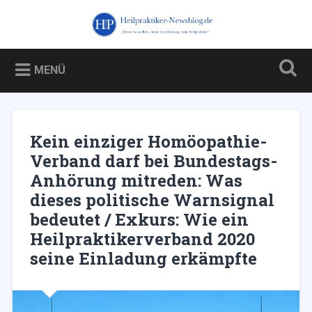
Zum
Inhalt
Heilpraktiker-Newsblog.de
Suchen
springen
Blog über und für Heilpraktiker – und über die Kampagne
gegen sie
MENÜ
Kein einziger Homöopathie-
Verband darf bei Bundestags-
Anhörung mitreden: Was
dieses politische Warnsignal
bedeutet / Exkurs: Wie ein
Heilpraktikerverband 2020
seine Einladung erkämpfte