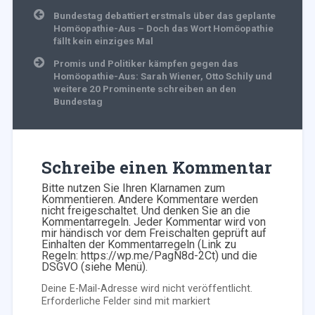
Beitragsnavigation
Bundestag debattiert erstmals über das geplante
Homöopathie-Aus – Doch das Wort Homöopathie
fällt kein einziges Mal
Promis und Politiker kämpfen gegen das
Homöopathie-Aus: Sarah Wiener, Otto Schily und
weitere 20 Prominente schreiben an den
Bundestag
Schreibe einen Kommentar
Bitte nutzen Sie Ihren Klarnamen zum
Kommentieren. Andere Kommentare werden
nicht freigeschaltet. Und denken Sie an die
Kommentarregeln. Jeder Kommentar wird von
mir händisch vor dem Freischalten geprüft auf
Einhalten der Kommentarregeln (Link zu
Regeln: https://wp.me/PagN8d-2Ct) und die
DSGVO (siehe Menü).
Deine E-Mail-Adresse wird nicht veröffentlicht.
Erforderliche Felder sind mit
markiert