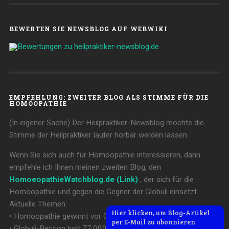
BEWERTEN SIE NEWSBLOG AUF WEBWIKI
EMPFEHLUNG: ZWEITER BLOG ALS STIMME FÜR DIE
HOMÖOPATHIE
(In eigener Sache) Der Heilpraktiker-Newsblog möchte die
Stimme der Heilpraktiker lauter hörbar werden lassen.
Wenn Sie sich auch für Homöopathie interessieren, dann
empfehle ich Ihnen meinen zweiten Blog, den
HomoeopathieWatchblog.de (Link)
, der sich für die
Homöopathie und gegen die Gegner der Globuli einsetzt.
Aktuelle Themen:
Hier klicken, um Blog-Artikel
• Homöopathie gewinnt vor Gericht gegen Skeptiker
per E-Mail zu abonnieren
• Globuli-Petition holt 77.000 Unterschriften