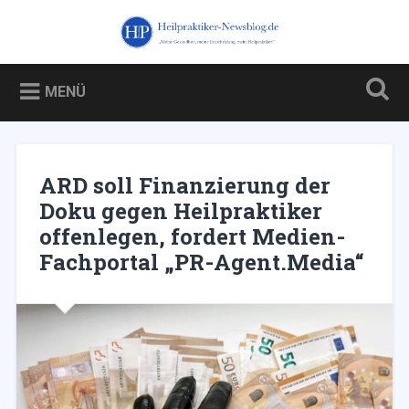
Zum
Inhalt
Heilpraktiker-Newsblog.de
Suchen
springen
Blog über und für Heilpraktiker – und über die Kampagne
gegen sie
MENÜ
ARD soll Finanzierung der
Doku gegen Heilpraktiker
offenlegen, fordert Medien-
Fachportal „PR-Agent.Media“