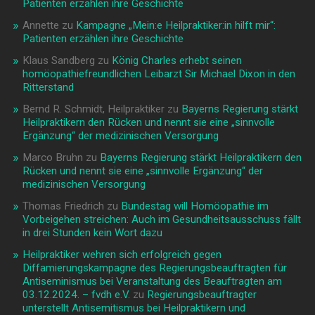
Patienten erzählen ihre Geschichte
Annette
zu
Kampagne „Mein:e Heilpraktiker:in hilft mir“:
Patienten erzählen ihre Geschichte
Klaus Sandberg
zu
König Charles erhebt seinen
homöopathiefreundlichen Leibarzt Sir Michael Dixon in den
Ritterstand
Bernd R. Schmidt, Heilpraktiker
zu
Bayerns Regierung stärkt
Heilpraktikern den Rücken und nennt sie eine „sinnvolle
Ergänzung“ der medizinischen Versorgung
Marco Bruhn
zu
Bayerns Regierung stärkt Heilpraktikern den
Rücken und nennt sie eine „sinnvolle Ergänzung“ der
medizinischen Versorgung
Thomas Friedrich
zu
Bundestag will Homöopathie im
Vorbeigehen streichen: Auch im Gesundheitsausschuss fällt
in drei Stunden kein Wort dazu
Heilpraktiker wehren sich erfolgreich gegen
Diffamierungskampagne des Regierungsbeauftragten für
Antiseminismus bei Veranstaltung des Beauftragten am
03.12.2024. – fvdh e.V.
zu
Regierungsbeauftragter
unterstellt Antisemitismus bei Heilpraktikern und