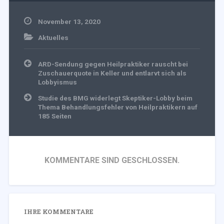
November 13, 2020
Aktuelles
Beitragsnavigation
ARD-Sendung gegen Heilpraktiker rauscht bei
Zuschauerquote in Keller und entlarvt sich als
Lobbyismus
Studie des BMG widerlegt Skeptiker-Lobby beim
Thema Behandlungsfehler von Heilpraktikern auf
185 Seiten
KOMMENTARE SIND GESCHLOSSEN.
IHRE KOMMENTARE