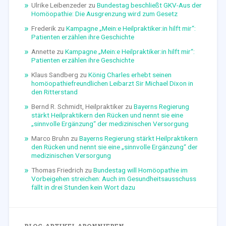
Ulrike Leibenzeder
zu
Bundestag beschließt GKV-Aus der
Homöopathie: Die Ausgrenzung wird zum Gesetz
Frederik
zu
Kampagne „Mein:e Heilpraktiker:in hilft mir“:
Patienten erzählen ihre Geschichte
Annette
zu
Kampagne „Mein:e Heilpraktiker:in hilft mir“:
Patienten erzählen ihre Geschichte
Klaus Sandberg
zu
König Charles erhebt seinen
homöopathiefreundlichen Leibarzt Sir Michael Dixon in
den Ritterstand
Bernd R. Schmidt, Heilpraktiker
zu
Bayerns Regierung
stärkt Heilpraktikern den Rücken und nennt sie eine
„sinnvolle Ergänzung“ der medizinischen Versorgung
Marco Bruhn
zu
Bayerns Regierung stärkt Heilpraktikern
den Rücken und nennt sie eine „sinnvolle Ergänzung“ der
medizinischen Versorgung
Thomas Friedrich
zu
Bundestag will Homöopathie im
Vorbeigehen streichen: Auch im Gesundheitsausschuss
fällt in drei Stunden kein Wort dazu
BLOG-ARTIKEL ABONNIEREN