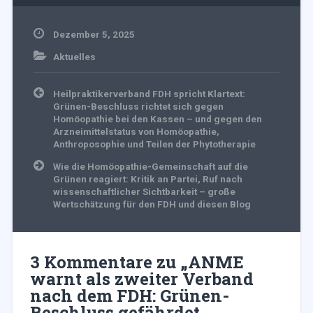
Dezember 5, 2025
Aktuelles
Beitragsnavigation
Heilpraktikerverband FDH spricht Klartext:
Grünen-Beschluss richtet sich gegen
Homöopathie bei den Kassen – und gegen den
Arzneimittelstatus von Homöopathie,
Anthroposophie und Teilen der Phytotherapie
Wie die Homöopathie-Gemeinschaft auf die
Grünen reagiert: Kritik an Partei, Ruf nach
wissenschaftlicher Sichtbarkeit – große
Wertschätzung für den FDH und diesen Blog
3 Kommentare zu „
ANME
warnt als zweiter Verband
nach dem FDH: Grünen-
Beschluss gefährdet