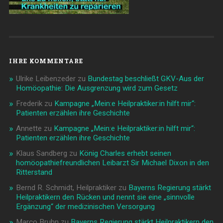
IHRE KOMMENTARE
Ulrike Leibenzeder
zu
Bundestag beschließt GKV-Aus der
Homöopathie: Die Ausgrenzung wird zum Gesetz
Frederik
zu
Kampagne „Mein:e Heilpraktiker:in hilft mir“:
Patienten erzählen ihre Geschichte
Annette
zu
Kampagne „Mein:e Heilpraktiker:in hilft mir“:
Patienten erzählen ihre Geschichte
Klaus Sandberg
zu
König Charles erhebt seinen
homöopathiefreundlichen Leibarzt Sir Michael Dixon in den
Ritterstand
Bernd R. Schmidt, Heilpraktiker
zu
Bayerns Regierung stärkt
Heilpraktikern den Rücken und nennt sie eine „sinnvolle
Ergänzung“ der medizinischen Versorgung
Marco Bruhn
zu
Bayerns Regierung stärkt Heilpraktikern den