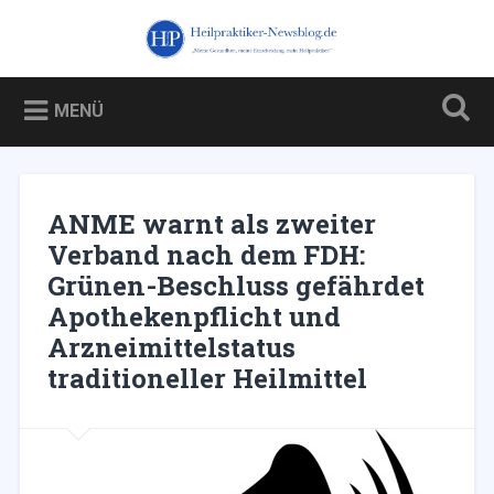
Zum
Inhalt
Heilpraktiker-Newsblog.de
Suchen
springen
Blog über und für Heilpraktiker – und über die Kampagne
gegen sie
MENÜ
ANME warnt als zweiter
Verband nach dem FDH:
Grünen-Beschluss gefährdet
Apothekenpflicht und
Arzneimittelstatus
traditioneller Heilmittel