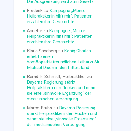
Die Ausgrenzung wird zum Gesetz
Frederik
zu
Kampagne „Mein:e
Heilpraktiker:in hilft mir“: Patienten
erzählen ihre Geschichte
Annette
zu
Kampagne „Mein:e
Heilpraktiker:in hilft mir“: Patienten
erzählen ihre Geschichte
Klaus Sandberg
zu
König Charles
erhebt seinen
homöopathiefreundlichen Leibarzt Sir
Michael Dixon in den Ritterstand
Bernd R. Schmidt, Heilpraktiker
zu
Bayerns Regierung stärkt
Heilpraktikern den Rücken und nennt
sie eine „sinnvolle Ergänzung“ der
medizinischen Versorgung
Marco Bruhn
zu
Bayerns Regierung
stärkt Heilpraktikern den Rücken und
nennt sie eine „sinnvolle Ergänzung“
der medizinischen Versorgung