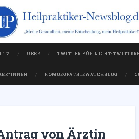
og.de
 die Kampagne gegen sie
UTZ
ÜBER
TWITTER FÜR NICHT-TWITTER
KER*INNEN
HOMOEOPATHIEWATCHBLOG
C
ntrag von Ärztin