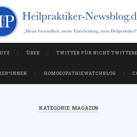
og.de
 die Kampagne gegen sie
UTZ
ÜBER
TWITTER FÜR NICHT-TWITTER
KER*INNEN
HOMOEOPATHIEWATCHBLOG
C
KATEGORIE:
MAGAZIN