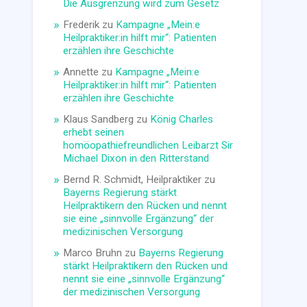
Die Ausgrenzung wird zum Gesetz
Frederik
zu
Kampagne „Mein:e
Heilpraktiker:in hilft mir“: Patienten
erzählen ihre Geschichte
Annette
zu
Kampagne „Mein:e
Heilpraktiker:in hilft mir“: Patienten
erzählen ihre Geschichte
Klaus Sandberg
zu
König Charles
erhebt seinen
homöopathiefreundlichen Leibarzt Sir
Michael Dixon in den Ritterstand
Bernd R. Schmidt, Heilpraktiker
zu
Bayerns Regierung stärkt
Heilpraktikern den Rücken und nennt
sie eine „sinnvolle Ergänzung“ der
medizinischen Versorgung
Marco Bruhn
zu
Bayerns Regierung
stärkt Heilpraktikern den Rücken und
nennt sie eine „sinnvolle Ergänzung“
der medizinischen Versorgung