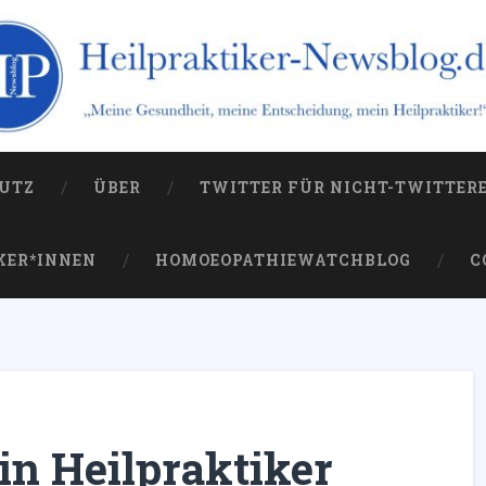
og.de
 die Kampagne gegen sie
UTZ
ÜBER
TWITTER FÜR NICHT-TWITTER
KER*INNEN
HOMOEOPATHIEWATCHBLOG
C
n Heilpraktiker