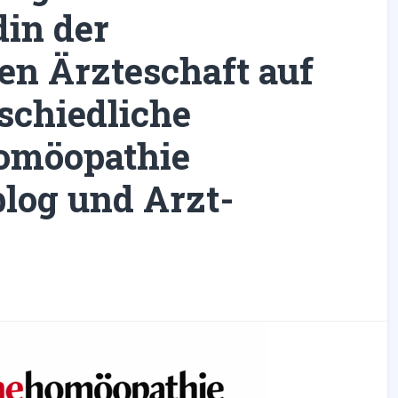
in der
n Ärzteschaft auf
schiedliche
omöopathie
blog und Arzt-