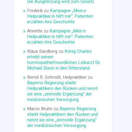
Die Ausgrenzung wird zum Gesetz
Frederik
zu
Kampagne „Mein:e
Heilpraktiker:in hilft mir“: Patienten
erzählen ihre Geschichte
Annette
zu
Kampagne „Mein:e
Heilpraktiker:in hilft mir“: Patienten
erzählen ihre Geschichte
Klaus Sandberg
zu
König Charles
erhebt seinen
homöopathiefreundlichen Leibarzt Sir
Michael Dixon in den Ritterstand
Bernd R. Schmidt, Heilpraktiker
zu
Bayerns Regierung stärkt
Heilpraktikern den Rücken und nennt
sie eine „sinnvolle Ergänzung“ der
medizinischen Versorgung
Marco Bruhn
zu
Bayerns Regierung
stärkt Heilpraktikern den Rücken und
nennt sie eine „sinnvolle Ergänzung“
der medizinischen Versorgung