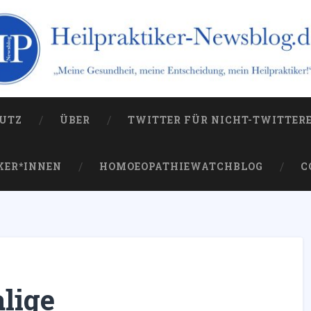
og.de
 die Kampagne gegen sie
UTZ
ÜBER
TWITTER FÜR NICHT-TWITTER
KER*INNEN
HOMOEOPATHIEWATCHBLOG
C
lige